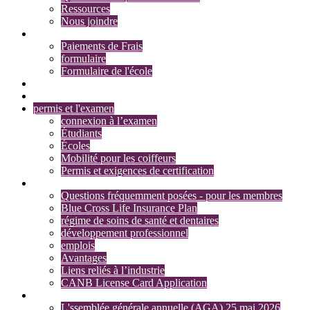
Ressources
Nous joindre
Frais et formulaires
Paiements de Frais
formulaire
Formulaire de l'école
Recherche membres
Recherche d’adhésion
permis et l'examen
connexion à l’examen
Étudiants
Écoles
Mobilité pour les coiffeurs
Permis et exigences de certification
Section des membres
Questions fréquemment posées - pour les membres
Blue Cross Life Insurance Plan
régime de soins de santé et dentaires
développement professionnel
emplois
Avantages
Liens reliés à l’industrie
CANB License Card Application
Actualités
L'ssemblée générale annuelle (AGA) 25 mai 2026