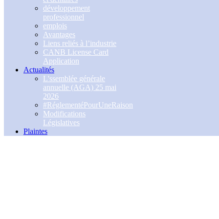
développement
professionnel
emplois
Avantages
Liens reliés à l’industrie
CANB License Card
Application
Actualités
L'ssemblée générale
annuelle (AGA) 25 mai
2026
#RéglementéPourUneRaison
Modifications
Législatives
Plaintes