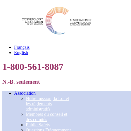
Français
English
1-800-561-8087
N.-B. seulement
Association
Notre mission, la Loi et
les règlements
administratifs
Membres du conseil et
des comités
Public Safety
Questions Fréquemment