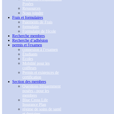
Posées
Ressources
Nous joindre
Frais et formulaires
Paiements de Frais
formulaire
Formulaire de l'école
Recherche membres
Recherche d’adhésion
permis et l'examen
connexion à l’examen
Étudiants
Écoles
Mobilité pour les
coiffeurs
Permis et exigences de
certification
Section des membres
Questions fréquemment
posées - pour les
membres
Blue Cross Life
Insurance Plan
régime de soins de santé
et dentaires