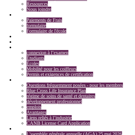
Ressources
Nous joindre
Frais et formulaires
Paiements de Frais
formulaire
Formulaire de l'école
Recherche membres
Recherche d’adhésion
permis et l'examen
connexion à l’examen
Étudiants
Écoles
Mobilité pour les coiffeurs
Permis et exigences de certification
Section des membres
Questions fréquemment posées - pour les membres
Blue Cross Life Insurance Plan
régime de soins de santé et dentaires
développement professionnel
emplois
Avantages
Liens reliés à l’industrie
CANB License Card Application
Actualités
L'ssemblée générale annuelle (AGA) 25 mai 2026