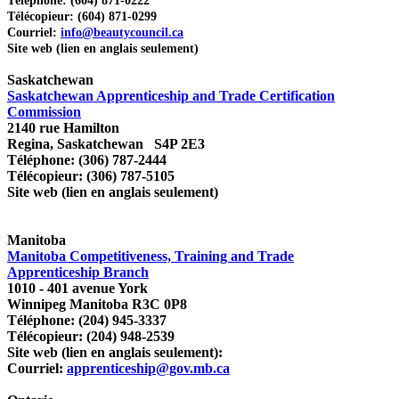
Téléphone: (604) 871-0222
Télécopieur: (604) 871-0299
Courriel:
info@beautycouncil.ca
Site web (lien en anglais seulement)
Saskatchewan
Saskatchewan Apprenticeship and Trade Certification
Commission
2140 rue Hamilton
Regina, Saskatchewan S4P 2E3
Téléphone: (306) 787-2444
Télécopieur: (306) 787-5105
Site web (lien en anglais seulement)
Manitoba
Manitoba Competitiveness, Training and Trade
Apprenticeship Branch
1010 - 401 avenue York
Winnipeg Manitoba R3C 0P8
Téléphone: (204) 945-3337
Télécopieur: (204) 948-2539
Site web (lien en anglais seulement):
Courriel:
apprenticeship@gov.mb.ca