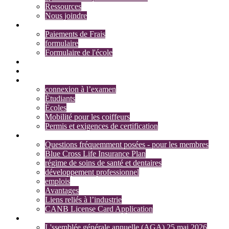
Ressources
Nous joindre
Frais et formulaires
Paiements de Frais
formulaire
Formulaire de l'école
Recherche membres
Recherche d’adhésion
permis et l'examen
connexion à l’examen
Étudiants
Écoles
Mobilité pour les coiffeurs
Permis et exigences de certification
Section des membres
Questions fréquemment posées - pour les membres
Blue Cross Life Insurance Plan
régime de soins de santé et dentaires
développement professionnel
emplois
Avantages
Liens reliés à l’industrie
CANB License Card Application
Actualités
L'ssemblée générale annuelle (AGA) 25 mai 2026